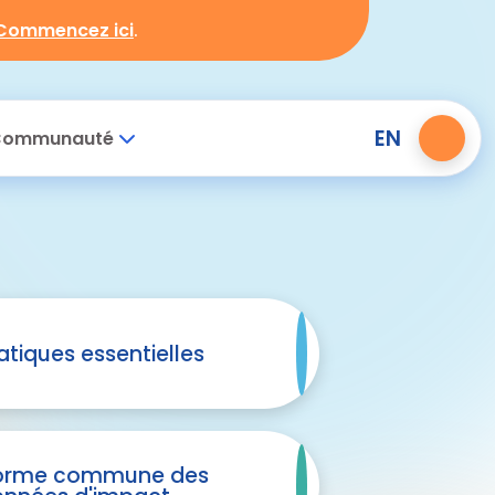
Commencez ici
.
EN
ommunauté
atiques essentielles
orme commune des