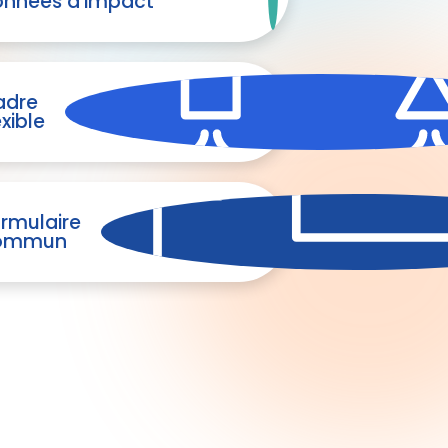
nnées d'impact
adre
exible
rmulaire
ommun