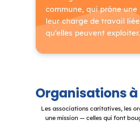
commune, qui prône une m
leur charge de travail lié
qu’elles peuvent exploiter.
Organisations à
Les associations caritatives, les or
une mission — celles qui font bou