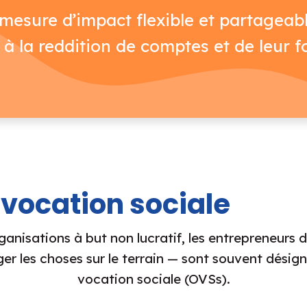
esure d’impact flexible et partageabl
e à la reddition de comptes et de leur 
 vocation sociale
ganisations à but non lucratif, les entrepreneurs 
ger les choses sur le terrain — sont souvent désig
vocation sociale (OVSs).