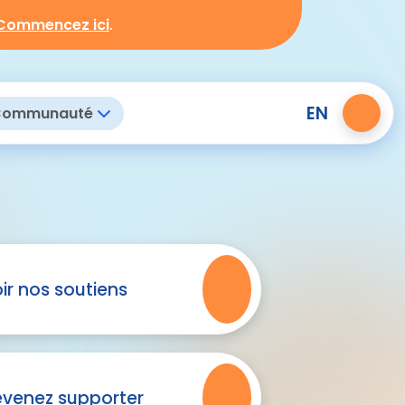
Commencez ici
.
EN
ommunauté
ir nos soutiens
venez supporter