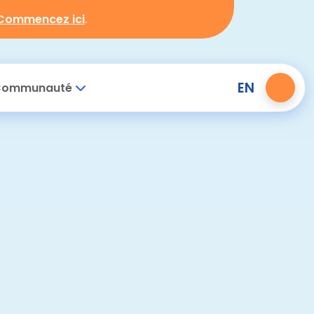
Commencez ici
.
EN
ommunauté