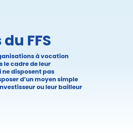
 du FFS
rganisations à vocation
 le cadre de leur
ui ne disposent pas
isposer d’un moyen simple
nvestisseur ou leur bailleur