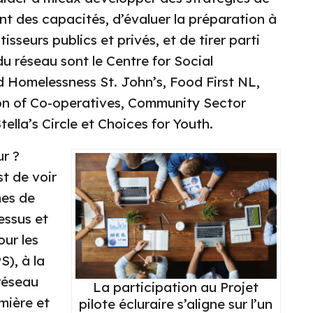
t des capacités, d’évaluer la préparation à
isseurs publics et privés, et de tirer parti
u réseau sont le Centre for Social
d Homelessness St. John’s, Food First NL,
n of Co-operatives, Community Sector
lla’s Circle et Choices for Youth.
ur ?
st de voir
mes de
essus et
our les
S), à la
 réseau
La participation au Projet
mière et
pilote écluraire s’aligne sur l’un