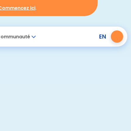
Commencez ici
.
EN
ommunauté